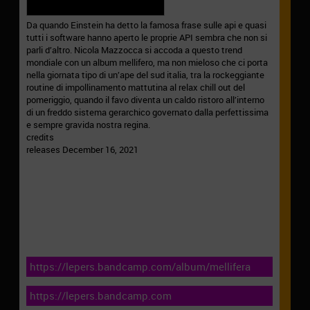
Da quando Einstein ha detto la famosa frase sulle api e quasi
tutti i software hanno aperto le proprie API sembra che non si
parli d’altro. Nicola Mazzocca si accoda a questo trend
mondiale con un album mellifero, ma non mieloso che ci porta
nella giornata tipo di un’ape del sud italia, tra la rockeggiante
routine di impollinamento mattutina al relax chill out del
pomeriggio, quando il favo diventa un caldo ristoro all’interno
di un freddo sistema gerarchico governato dalla perfettissima
e sempre gravida nostra regina.
credits
releases December 16, 2021
https://lepers.bandcamp.com/album/mellifera
https://lepers.bandcamp.com