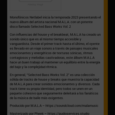
Monofónicos Netlabel inicia la temporada 2023 presentando el
nuevo álbum del artista nacional M.A.L.A. con un potente
disco llamado Selected Bass Works Vol. 2
Con influencias del house y el breakbeat, M.A.L.A ha creado un
sonido único que es al mismo tiempo accesible y
vanguardista. Desde el primer track hasta el último, el oyente
es llevado en un viaje sonoro a través de paisajes musicales
emocionantes y energéticos de texturas sónicas, ritmos
contagiosos y melodías cautivadoras, este álbum M.A.L.A
hace un buen trabajo al mantener un equilibrio entre la energía
del bajo y la complejidad rítmica.
En general, “Selected Bass Works Vol. 2” es una colección
sólida de tracks de house y breaks que muestra la capacidad
de M.A.L.A para crear sonidos emocionantes y diversos. Cada
track tiene su propia identidad, pero todos se unen en un
paquete cohesivo que seguramente deleitará a los fanáticos
de la música de baile más exigentes.
Producido por M.A.L.A – https://soundcloud.com/malamusic
Masterizado por Pheek – https://audioservices.studio